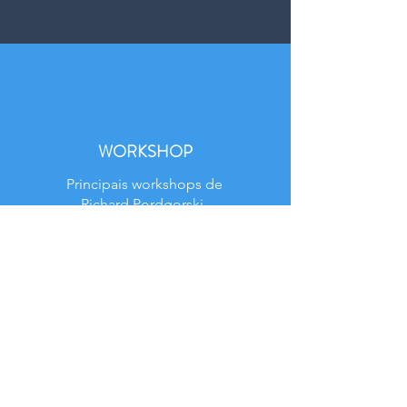
WORKSHOP
Principais workshops de
Richard Pordgorski.
Possibilitam o
compartilhamento de
informações entre todos.
Saiba Mais >