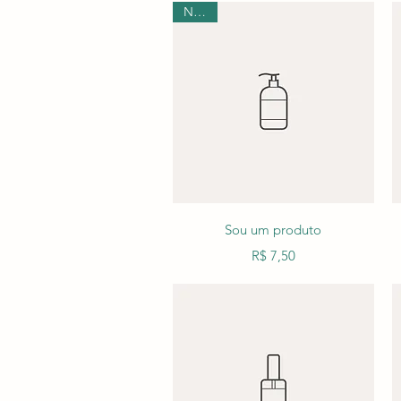
Novo!
Visualização rápida
Sou um produto
Preço
R$ 7,50