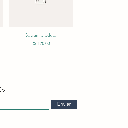
Visualização rápida
Sou um produto
onal
Preço
R$ 120,00
ão
Enviar