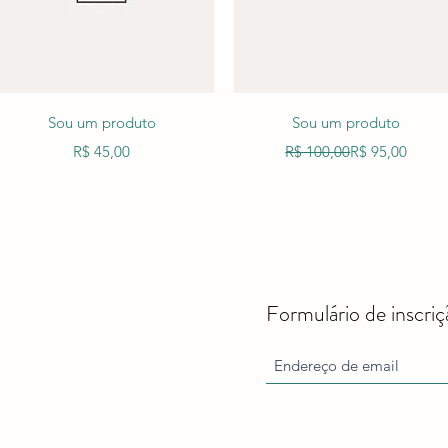
Visualização rápida
Visualização rápida
Sou um produto
Sou um produto
Preço
Preço normal
Preço promoci
R$ 45,00
R$ 100,00
R$ 95,00
Formulário de inscriç